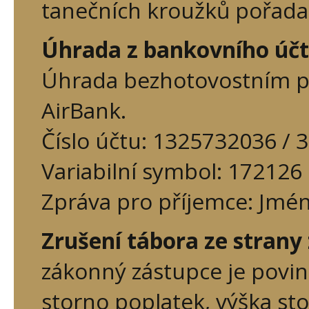
tanečních kroužků pořad
Úhrada z bankovního úč
Úhrada bezhotovostním p
AirBank.
Číslo účtu: 1325732036 / 
Variabilní symbol: 172126
Zpráva pro příjemce: Jmén
Zrušení tábora ze strany
zákonný zástupce je povin
storno poplatek, výška st