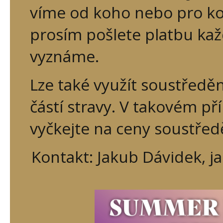
víme od koho nebo pro koho
prosím pošlete platbu každ
vyznáme.
Lze také využít soustředěn
částí stravy. V takovém př
vyčkejte na ceny soustřed
Kontakt: Jakub Dávidek, 