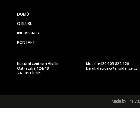
DOMŮ
O KLUBU
INDIVIDUÁLY
KONTAKT
Kulturní centrum Hlučín
Mobil: +420 605 822 126
Ostravská 124/18
Email:
davidek@aholdance.cz
748 01 Hlučín
Made by
The vla