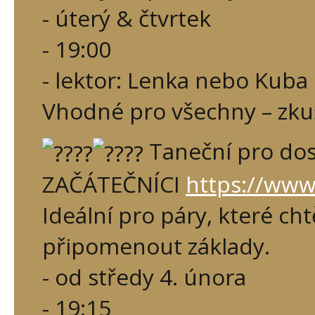
- úterý & čtvrtek
- 19:00
- lektor: Lenka nebo Kuba
Vhodné pro všechny – zku
Taneční pro dos
ZAČÁTEČNÍCI
https://www
Ideální pro páry, které chtě
připomenout základy.
- od středy 4. února
- 19:15